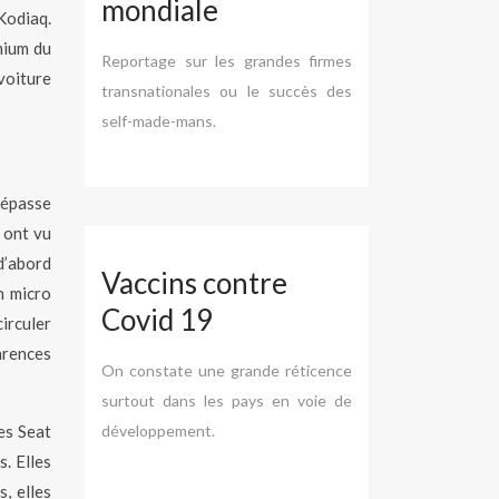
mondiale
Kodiaq.
mium du
Reportage sur les grandes firmes
voiture
transnationales ou le succès des
self-made-mans.
dépasse
s ont vu
d’abord
Vaccins contre
n micro
Covid 19
irculer
arences
On constate une grande réticence
surtout dans les pays en voie de
es Seat
développement.
s. Elles
, elles