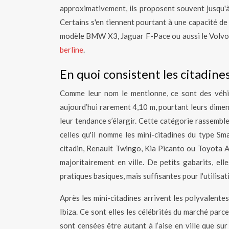
approximativement, ils proposent souvent jusqu'à
Certains s'en tiennent pourtant à une capacité d
modèle BMW X3, Jaguar F-Pace ou aussi le Volvo X
berline
.
En quoi consistent les citadines
Comme leur nom le mentionne, ce sont des véhic
aujourd’hui rarement 4,10 m, pourtant leurs dimens
leur tendance s’élargir. Cette catégorie rassemb
celles qu'il nomme les mini-citadines du type Sm
citadin, Renault Twingo, Kia Picanto ou Toyota Ay
majoritairement en ville. De petits gabarits, el
pratiques basiques, mais suffisantes pour l'utilisa
Après les mini-citadines arrivent les polyvalent
Ibiza. Ce sont elles les célébrités du marché parc
sont censées être autant à l’aise en ville que sur