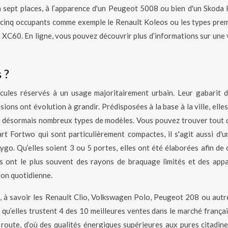
 sept places, à l’apparence d'un Peugeot 5008 ou bien d'un Skoda 
e cinq occupants comme exemple le Renault Koleos ou les types pre
C60. En ligne, vous pouvez découvrir plus d’informations sur une 
 ?
ules réservés à un usage majoritairement urbain. Leur gabarit 
ions ont évolution à grandir. Prédisposées à la base à la ville, elle
le désormais nombreux types de modèles. Vous pouvez trouver tout 
art Fortwo qui sont particulièrement compactes, il s'agit aussi d'u
go. Qu’elles soient 3 ou 5 portes, elles ont été élaborées afin de c
les ont le plus souvent des rayons de braquage limités et des app
tion quotidienne.
es, à savoir les Renault Clio, Volkswagen Polo, Peugeot 208 ou autr
e qu’elles trustent 4 des 10 meilleures ventes dans le marché françai
 route, d’où des qualités énergiques supérieures aux pures citadines