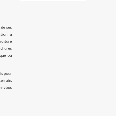
n de ses
tion, à
voiture
ochures
ique ou
és pour
errain.
ue vous