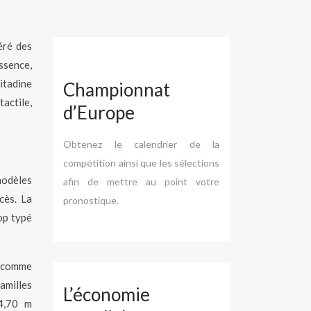
éré des
ssence,
itadine
Championnat
actile,
d’Europe
Obtenez le calendrier de la
compétition ainsi que les sélections
modèles
afin de mettre au point votre
cès. La
pronostique.
op typé
s, comme
amilles
L’économie
 4,70 m