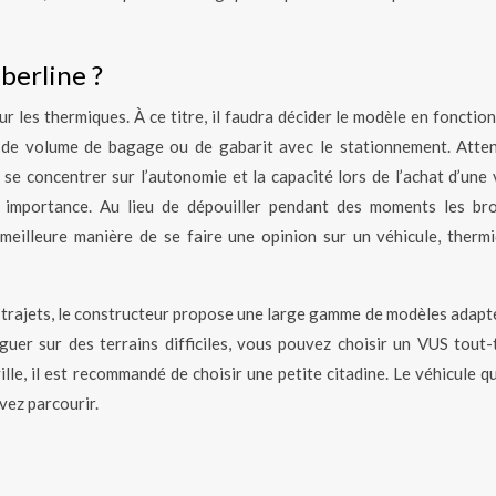
berline ?
ur les thermiques. À ce titre, il faudra décider le modèle en fonctio
n, de volume de bagage ou de gabarit avec le stationnement. Atten
 se concentrer sur l’autonomie et la capacité lors de l’achat d’une 
on importance. Au lieu de dépouiller pendant des moments les br
a meilleure manière de se faire une opinion sur un véhicule, therm
gs trajets, le constructeur propose une large gamme de modèles adapt
uer sur des terrains difficiles, vous pouvez choisir un VUS tout-t
lle, il est recommandé de choisir une petite citadine. Le véhicule q
vez parcourir.