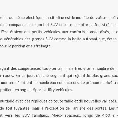
ybride ou même électrique, la citadine est le modèle de voiture préf
adine compact, mini, sport et SUV ensuite la motorisation si c'est e
e l’ère étaient des petits véhicules aux conforts standardisés, la c
ons vénérables des grands SUV comme la boite automatique, écran t
pour le parking et au freinage.
 ayant des compétences tout-terrain, mais très vite le nombre de 
 roues. En ce jour, c’est le segment qui rejoint le plus grand suc
tion montée séduisent de nombreux conducteurs. Le prénom de 4x4 tr
gnifient en anglais Sport Utility Vehicules.
multiplié avec des répliques de toute taille et de nouvelles variété
 toit fuyantes, mais à l'exception de l'arrière des portes. Les f
nt vers les SUV familiaux. Mieux spacieux, longs de 4,60 à