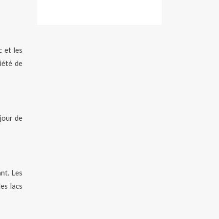
 et les
iété de
éjour de
nt. Les
es lacs