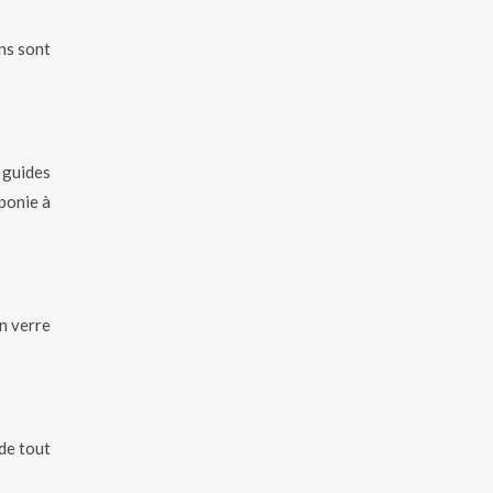
ens sont
 guides
ponie à
n verre
de tout