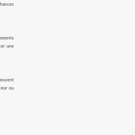
 chances
tements
ter une
 peuvent
teur ou