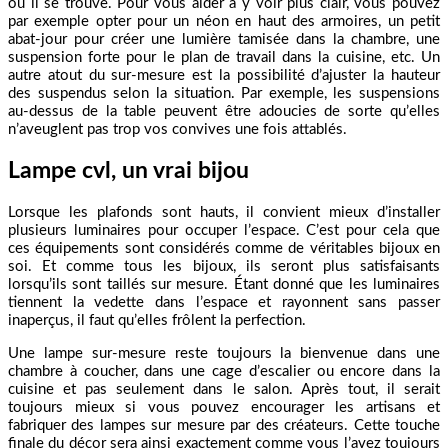
où il se trouve. Pour vous aider à y voir plus clair, vous pouvez
par exemple opter pour un néon en haut des armoires, un petit
abat-jour pour créer une lumière tamisée dans la chambre, une
suspension forte pour le plan de travail dans la cuisine, etc. Un
autre atout du sur-mesure est la possibilité d’ajuster la hauteur
des suspendus selon la situation. Par exemple, les suspensions
au-dessus de la table peuvent être adoucies de sorte qu’elles
n’aveuglent pas trop vos convives une fois attablés.
Lampe cvl, un vrai bijou
Lorsque les plafonds sont hauts, il convient mieux d’installer
plusieurs luminaires pour occuper l’espace. C’est pour cela que
ces équipements sont considérés comme de véritables bijoux en
soi. Et comme tous les bijoux, ils seront plus satisfaisants
lorsqu’ils sont taillés sur mesure. Étant donné que les luminaires
tiennent la vedette dans l’espace et rayonnent sans passer
inaperçus, il faut qu’elles frôlent la perfection.
Une lampe sur-mesure reste toujours la bienvenue dans une
chambre à coucher, dans une cage d’escalier ou encore dans la
cuisine et pas seulement dans le salon. Après tout, il serait
toujours mieux si vous pouvez encourager les artisans et
fabriquer des lampes sur mesure par des créateurs. Cette touche
finale du décor sera ainsi exactement comme vous l’avez toujours